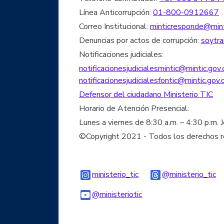
Línea Anticorrupción:
01-800-0912667
Correo Institucional:
minticresponde@mint
Denuncias por actos de corrupción:
soytra
Notificaciones judiciales:
notificacionesjudicialesmintic@mintic.gov.
notificacionesjudicialesfontic@mintic.gov.
Defensor del ciudadano Ministerio TIC
Horario de Atención Presencial:
Lunes a viernes de 8:30 a.m. – 4:30 p.m. 
©Copyright 2021 - Todos los derechos 
Logo Instagram
Lo
ministerio_tic
@ministerio_tic
Logo Youtube
Logo WhatsApp
@ministeriotic