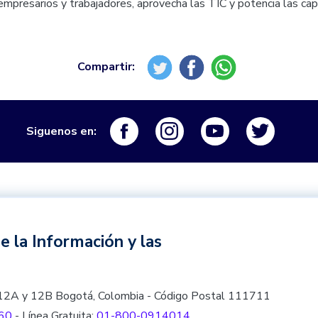
empresarios y trabajadores, aprovecha las TIC y potencia las ca
Logo Facebook
Logo Instagram
Logo Youtube
Logo Tw
Siguenos en:
e la Información y las
les 12A y 12B Bogotá, Colombia - Código Postal 111711
60
- Línea Gratuita:
01-800-0914014