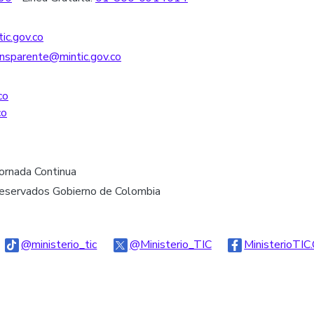
ic.gov.co
nsparente@mintic.gov.co
co
co
Jornada Continua
reservados Gobierno de Colombia
go Threads
Logo Tiktok
Logo Twitter
@ministerio_tic
@Ministerio_TIC
MinisterioTIC