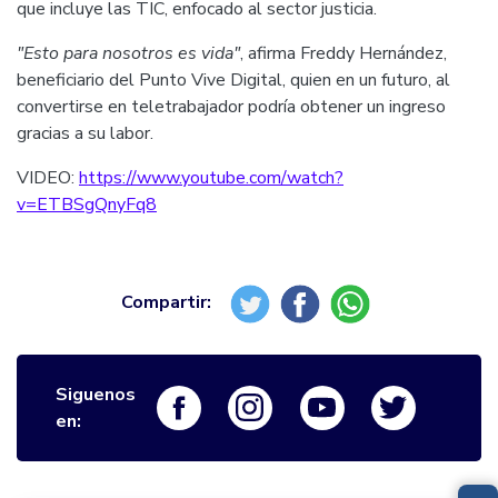
que incluye las TIC, enfocado al sector justicia.
"Esto para nosotros es vida"
, afirma Freddy Hernández,
beneficiario del Punto Vive Digital, quien en un futuro, al
convertirse en teletrabajador podría obtener un ingreso
gracias a su labor.
VIDEO:
https://www.youtube.com/watch?
v=ETBSgQnyFq8
Siguenos
Logo Facebook
Logo Instagram
Logo Youtube
Logo Twi
en: