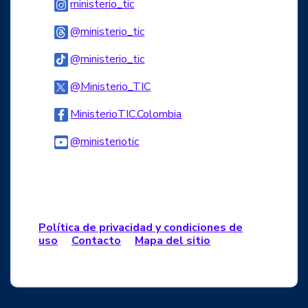
Logo Instagram
ministerio_tic
Logo Threads
@ministerio_tic
Logo Tiktok
@ministerio_tic
Logo Twitter
@Ministerio_TIC
Logo Facebook
MinisterioTIC.Colombia
Logo Youtube
@ministeriotic
Logo WhatsApp
Política de privacidad y condiciones de
uso
Contacto
Mapa del sitio