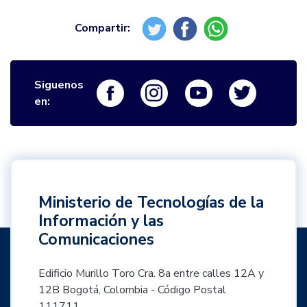
Siguenos
Logo Facebook
Logo Instagram
Logo Youtube
Logo Twi
en:
Ministerio de Tecnologías de la
Información y las
Comunicaciones
Edificio Murillo Toro Cra. 8a entre calles 12A y
12B Bogotá, Colombia - Código Postal
111711