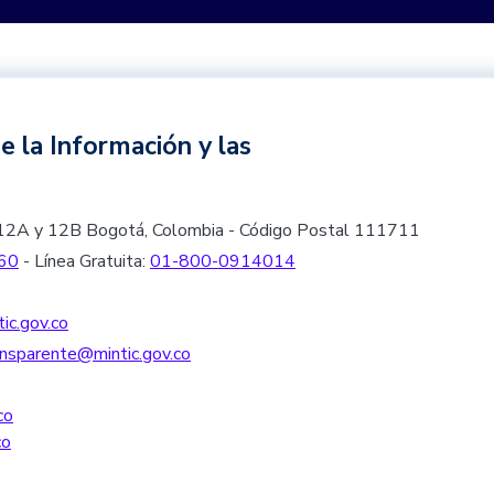
e la Información y las
les 12A y 12B Bogotá, Colombia - Código Postal 111711
60
- Línea Gratuita:
01-800-0914014
ic.gov.co
nsparente@mintic.gov.co
co
co