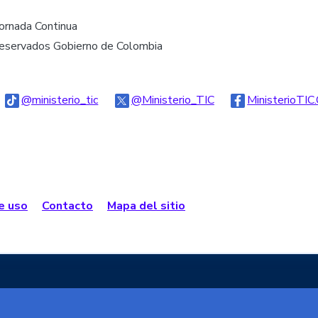
Jornada Continua
reservados Gobierno de Colombia
go Threads
Logo Tiktok
Logo Twitter
@ministerio_tic
@Ministerio_TIC
MinisterioTIC
de uso
Contacto
Mapa del sitio
e Colombia