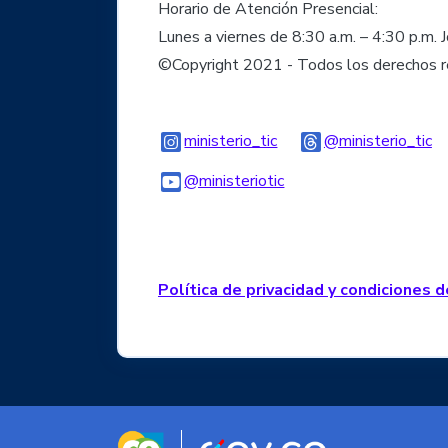
Horario de Atención Presencial:
Lunes a viernes de 8:30 a.m. – 4:30 p.m. 
©Copyright 2021 - Todos los derechos 
Logo Instagram
Lo
ministerio_tic
@ministerio_tic
Logo Youtube
Logo WhatsApp
@ministeriotic
Política de privacidad y condiciones 
Logo marca Colombia
Logo Gobierno d