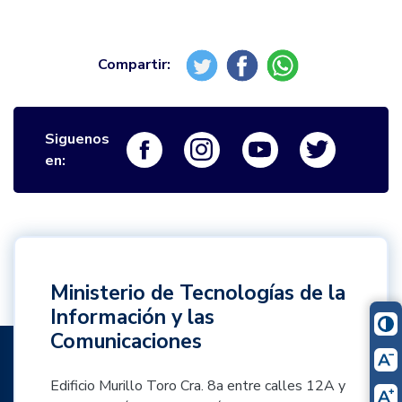
Siguenos
Logo Facebook
Logo Instagram
Logo Youtube
Logo Twi
en:
Ministerio de Tecnologías de la
Información y las
Comunicaciones
Edificio Murillo Toro Cra. 8a entre calles 12A y