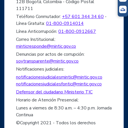
12B Bogotá, Colombia - Código Postal
111711
Teléfono Conmutador:
+57 601 344 34 60
-
Línea Gratuita:
01-800-0914014
Línea Anticorrupción:
01-800-0912667
Correo Institucional:
minticresponde@mintic.gov.co
Denuncias por actos de corrupción:
soytransparente@mintic.gov.co
Notificaciones judiciales:
notificacionesjudicialesmintic@mintic.gov.co
notificacionesjudicialesfontic@mintic.gov.co
Defensor del ciudadano Ministerio TIC
Horario de Atención Presencial:
Lunes a viernes de 8:30 a.m. – 4:30 p.m. Jornada
Continua
©Copyright 2021 - Todos los derechos