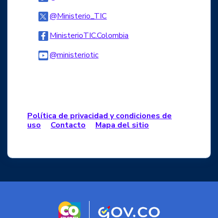
Logo Twitter
@Ministerio_TIC
Logo Facebook
MinisterioTIC.Colombia
Logo Youtube
@ministeriotic
Logo WhatsApp
Política de privacidad y condiciones de
uso
Contacto
Mapa del sitio
Logo marca Colombia
Logo Gobierno d