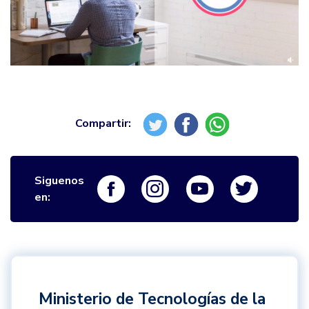
Siguenos
Logo Facebook
Logo Instagram
Logo Youtube
Logo Twi
en:
Ministerio de Tecnologías de la