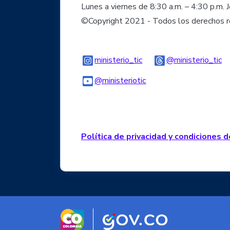
Lunes a viernes de 8:30 a.m. – 4:30 p.m. 
©Copyright 2021 - Todos los derechos 
Logo Instagram
Lo
ministerio_tic
@ministerio_tic
Logo Youtube
Logo WhatsApp
@ministeriotic
Política de privacidad y condiciones 
Logo marca Colombia
Logo Gobierno d