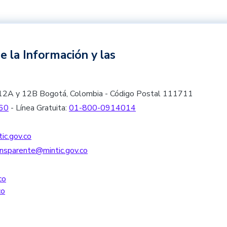
e la Información y las
les 12A y 12B Bogotá, Colombia - Código Postal 111711
60
- Línea Gratuita:
01-800-0914014
ic.gov.co
nsparente@mintic.gov.co
co
co