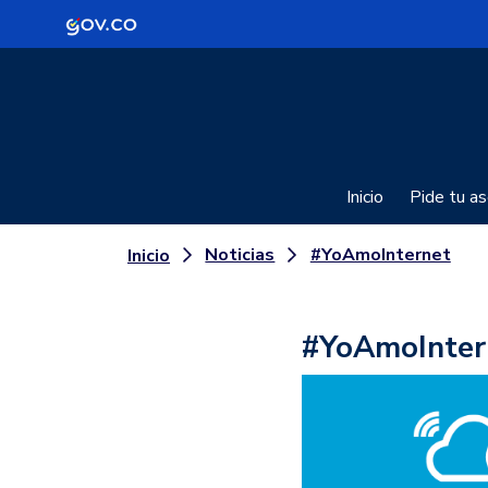
Logo Gobierno de Colombia
Inicio
Pide tu as
Noticias
#YoAmoInternet
Inicio
#YoAmoInter