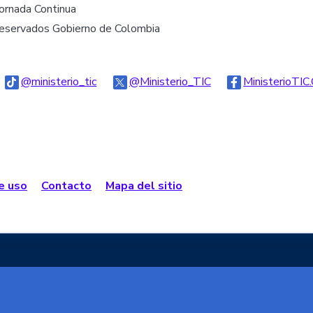
Jornada Continua
reservados Gobierno de Colombia
go Threads
Logo Tiktok
Logo Twitter
@ministerio_tic
@Ministerio_TIC
MinisterioTIC
de uso
Contacto
Mapa del sitio
e Colombia