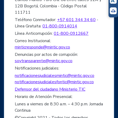
12B Bogotá, Colombia - Código Postal
111711
Teléfono Conmutador:
+57 601 344 34 60
-
Línea Gratuita:
01-800-0914014
Línea Anticorrupción:
01-800-0912667
Correo Institucional:
minticresponde@mintic.gov.co
Denuncias por actos de corrupción:
soytransparente@mintic.gov.co
Notificaciones judiciales:
notificacionesjudicialesmintic@mintic.gov.co
notificacionesjudicialesfontic@mintic.gov.co
Defensor del ciudadano Ministerio TIC
Horario de Atención Presencial:
Lunes a viernes de 8:30 a.m. – 4:30 p.m. Jornada
Continua
©Copyright 2021 - Todos los derechos