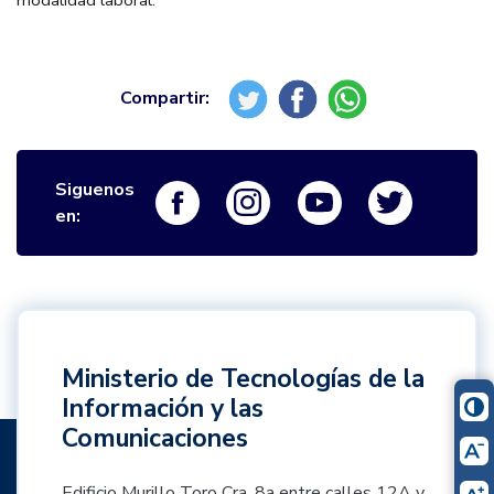
modalidad laboral.
Siguenos
Logo Facebook
Logo Instagram
Logo Youtube
Logo Twi
en:
Ministerio de Tecnologías de la
Información y las
Comunicaciones
Edificio Murillo Toro Cra. 8a entre calles 12A y