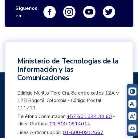
Siguenos
Logo Facebook
Logo Instagram
Logo Youtube
Logo Twi
en:
Ministerio de Tecnologías de la
Información y las
Comunicaciones
Edificio Murillo Toro Cra. 8a entre calles 12A y
12B Bogotá, Colombia - Código Postal
111711
Teléfono Conmutador:
+57 601 344 34 60
-
Línea Gratuita:
01-800-0914014
Línea Anticorrupción:
01-800-0912667