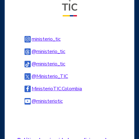
Logo Instagram
ministerio_tic
Logo Threads
@ministerio_tic
Logo Tiktok
@ministerio_tic
Logo Twitter
@Ministerio_TIC
Logo Facebook
MinisterioTIC.Colombia
Logo Youtube
@ministeriotic
Logo WhatsApp