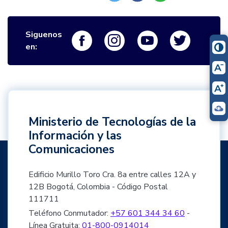
Siguenos
Logo Facebook
Logo Instagram
Logo Youtube
Logo Twi
en:
Ministerio de Tecnologías de la
Información y las
Comunicaciones
Edificio Murillo Toro Cra. 8a entre calles 12A y
12B Bogotá, Colombia - Código Postal
111711
Teléfono Conmutador:
+57 601 344 34 60
-
Línea Gratuita:
01-800-0914014