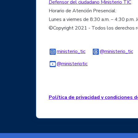
Defensor del ciudadano Ministerio TIC
Horario de Atención Presencial:
Lunes a viernes de 8:30 a.m. – 4:30 p.m. 
©Copyright 2021 - Todos los derechos 
Logo Instagram
Lo
ministerio_tic
@ministerio_tic
Logo Youtube
Logo WhatsApp
@ministeriotic
Política de privacidad y condiciones 