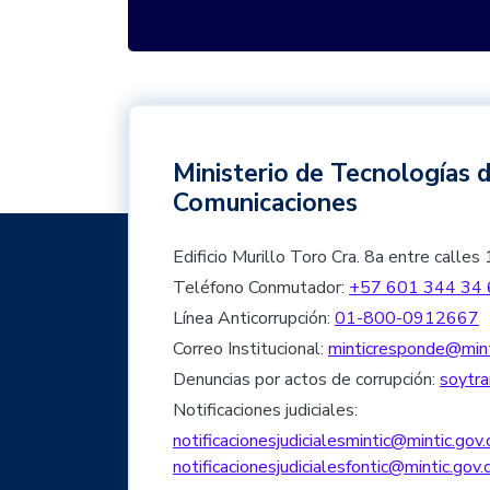
Ministerio de Tecnologías d
Comunicaciones
Edificio Murillo Toro Cra. 8a entre cal
Teléfono Conmutador:
+57 601 344 34 
Línea Anticorrupción:
01-800-0912667
Correo Institucional:
minticresponde@mint
Denuncias por actos de corrupción:
soytra
Notificaciones judiciales:
notificacionesjudicialesmintic@mintic.gov.
notificacionesjudicialesfontic@mintic.gov.