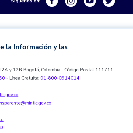
Siguenos en:
e la Información y las
les 12A y 12B Bogotá, Colombia - Código Postal 111711
60
- Línea Gratuita:
01-800-0914014
ic.gov.co
nsparente@mintic.gov.co
co
co