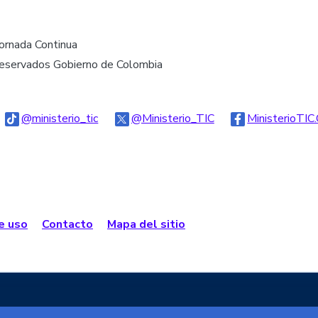
Jornada Continua
reservados Gobierno de Colombia
go Threads
Logo Tiktok
Logo Twitter
@ministerio_tic
@Ministerio_TIC
MinisterioTIC
de uso
Contacto
Mapa del sitio