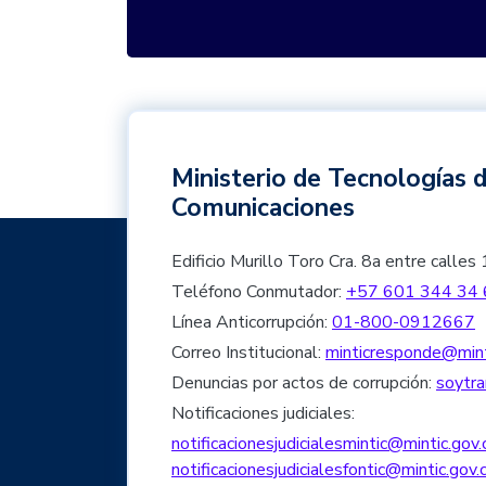
Ministerio de Tecnologías d
Comunicaciones
Edificio Murillo Toro Cra. 8a entre cal
Teléfono Conmutador:
+57 601 344 34 
Línea Anticorrupción:
01-800-0912667
Correo Institucional:
minticresponde@mint
Denuncias por actos de corrupción:
soytra
Notificaciones judiciales:
notificacionesjudicialesmintic@mintic.gov.
notificacionesjudicialesfontic@mintic.gov.