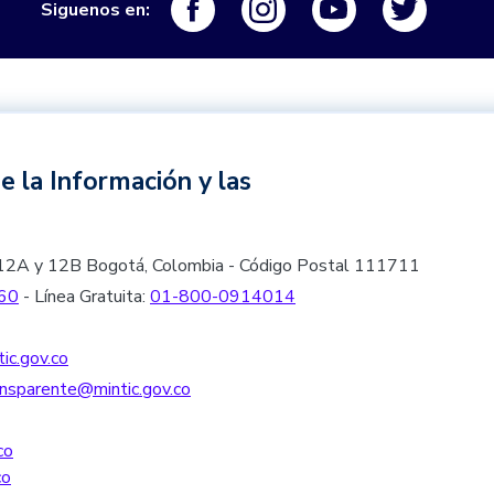
Siguenos en:
e la Información y las
les 12A y 12B Bogotá, Colombia - Código Postal 111711
60
- Línea Gratuita:
01-800-0914014
ic.gov.co
nsparente@mintic.gov.co
co
co