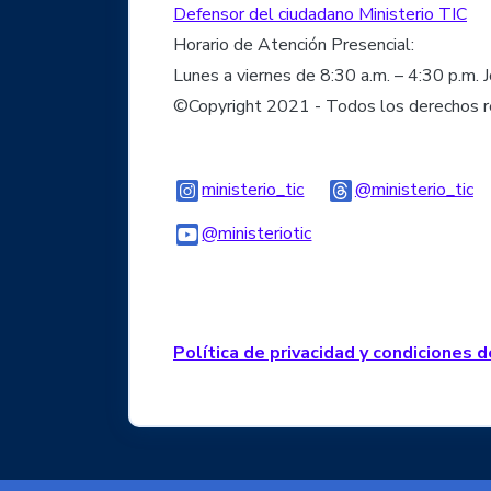
Defensor del ciudadano Ministerio TIC
Horario de Atención Presencial:
Lunes a viernes de 8:30 a.m. – 4:30 p.m. 
©Copyright 2021 - Todos los derechos 
Logo Instagram
Lo
ministerio_tic
@ministerio_tic
Logo Youtube
Logo WhatsApp
@ministeriotic
Política de privacidad y condiciones 