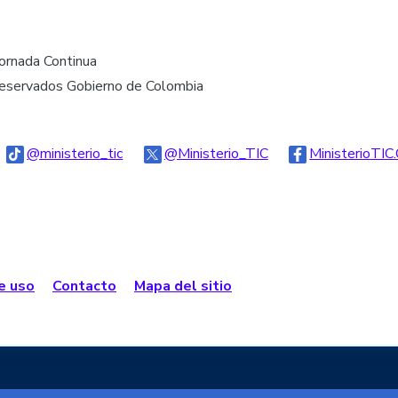
Jornada Continua
reservados Gobierno de Colombia
go Threads
Logo Tiktok
Logo Twitter
@ministerio_tic
@Ministerio_TIC
MinisterioTIC
de uso
Contacto
Mapa del sitio